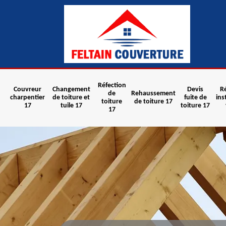
Réfection
Couvreur
Changement
Devis
R
de
Rehaussement
charpentier
de toiture et
fuite de
ins
toiture
de toiture 17
17
tuile 17
toiture 17
17