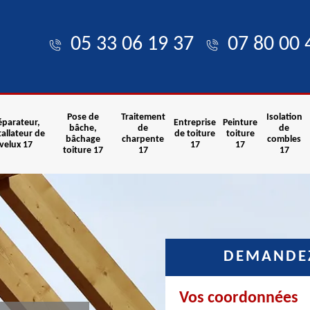
05 33 06 19 37
07 80 00 
Pose de
Traitement
Isolation
éparateur,
Entreprise
Peinture
bâche,
de
de
tallateur de
de toiture
toiture
bâchage
charpente
combles
velux 17
17
17
toiture 17
17
17
DEMANDEZ
Vos coordonnées