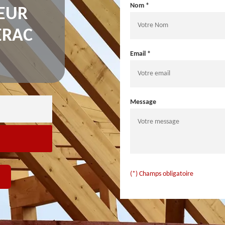
Nom *
EUR
ERAC
Email *
Message
(*) Champs obligatoire