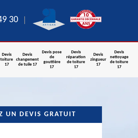
49 30
Devis pose
Devis
Devis
Devis
Devis
Devis
de
réparation
nettoyage
toiture
changement
zingueur
gouttière
de toiture
de toiture
17
de tuile 17
17
17
17
17
 UN DEVIS GRATUIT