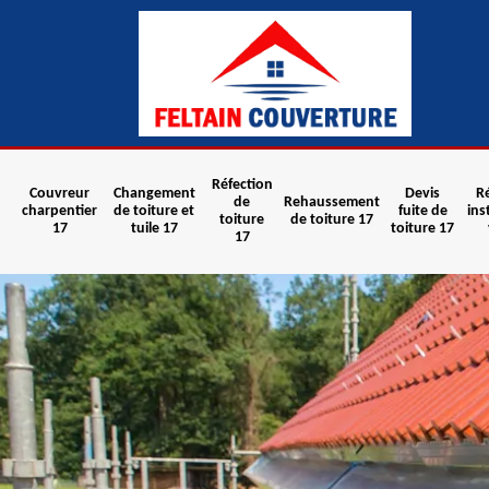
Réfection
Couvreur
Changement
Devis
R
de
Rehaussement
charpentier
de toiture et
fuite de
ins
toiture
de toiture 17
17
tuile 17
toiture 17
17