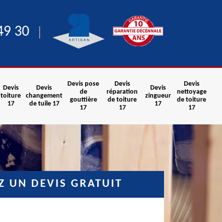
49 30
Devis pose
Devis
Devis
Devis
Devis
Devis
de
réparation
nettoyage
toiture
changement
zingueur
gouttière
de toiture
de toiture
17
de tuile 17
17
17
17
17
 UN DEVIS GRATUIT