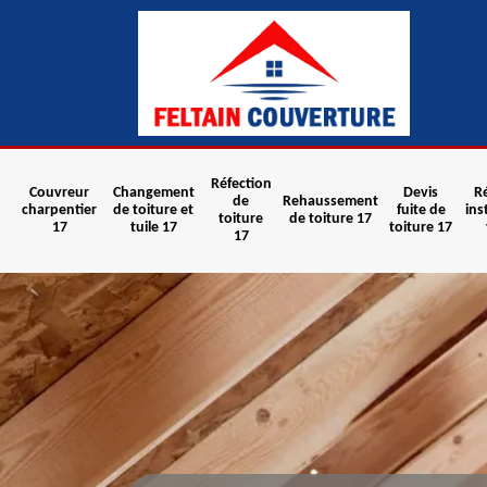
Réfection
Couvreur
Changement
Devis
R
de
Rehaussement
charpentier
de toiture et
fuite de
ins
toiture
de toiture 17
17
tuile 17
toiture 17
17