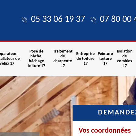
05 33 06 19 37
07 80 00 
Pose de
Traitement
Isolation
éparateur,
Entreprise
Peinture
bâche,
de
de
tallateur de
de toiture
toiture
bâchage
charpente
combles
velux 17
17
17
toiture 17
17
17
DEMANDEZ
Vos coordonnées