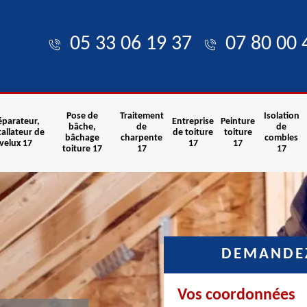
05 33 06 19 37
07 80 00 
Pose de
Traitement
Isolation
éparateur,
Entreprise
Peinture
bâche,
de
de
tallateur de
de toiture
toiture
bâchage
charpente
combles
velux 17
17
17
toiture 17
17
17
DEMANDEZ
Vos coordonnées