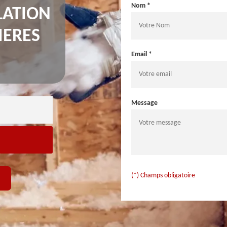
Nom *
LATION
IERES
Email *
Message
(*) Champs obligatoire