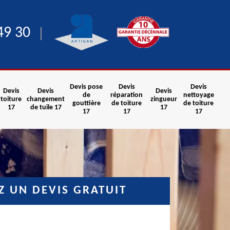
49 30
Devis pose
Devis
Devis
Devis
Devis
Devis
de
réparation
nettoyage
toiture
changement
zingueur
gouttière
de toiture
de toiture
17
de tuile 17
17
17
17
17
 UN DEVIS GRATUIT