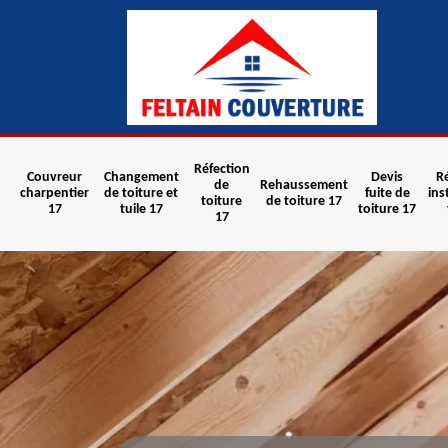
Réfection
Couvreur
Changement
Devis
R
de
Rehaussement
charpentier
de toiture et
fuite de
ins
toiture
de toiture 17
17
tuile 17
toiture 17
17