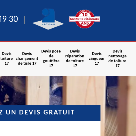
49 30
Devis pose
Devis
Devis
Devis
Devis
Devis
de
réparation
nettoyage
toiture
changement
zingueur
gouttière
de toiture
de toiture
17
de tuile 17
17
17
17
17
 UN DEVIS GRATUIT