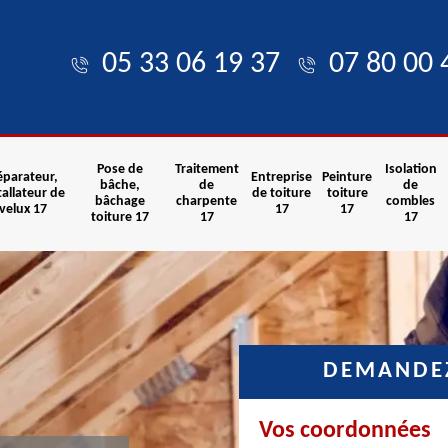
05 33 06 19 37
07 80 00 
Pose de
Traitement
Isolation
éparateur,
Entreprise
Peinture
bâche,
de
de
tallateur de
de toiture
toiture
bâchage
charpente
combles
velux 17
17
17
toiture 17
17
17
DEMANDEZ
Vos coordonnées