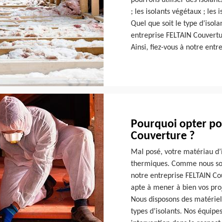
pourrons utiliser des isolant
; les isolants végétaux ; le
Quel que soit le type d’isol
entreprise FELTAIN Couvertur
Ainsi, fiez-vous à notre ent
Pourquoi opter pou
Couverture ?
Mal posé, votre matériau d’i
thermiques. Comme nous som
notre entreprise FELTAIN Co
apte à mener à bien vos proj
Nous disposons des matériels
types d’isolants. Nos équipe