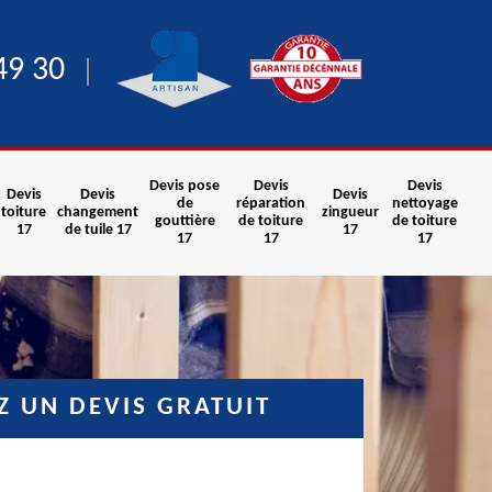
49 30
Devis pose
Devis
Devis
Devis
Devis
Devis
de
réparation
nettoyage
toiture
changement
zingueur
gouttière
de toiture
de toiture
17
de tuile 17
17
17
17
17
 UN DEVIS GRATUIT