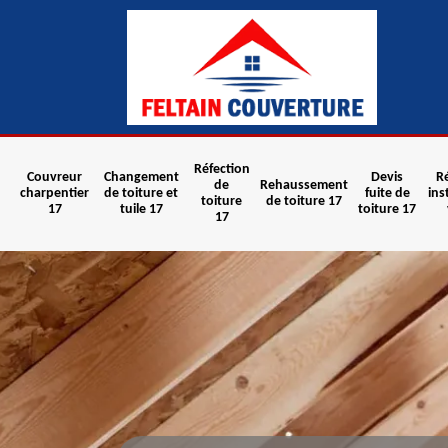
Réfection
Couvreur
Changement
Devis
R
de
Rehaussement
charpentier
de toiture et
fuite de
ins
toiture
de toiture 17
17
tuile 17
toiture 17
17