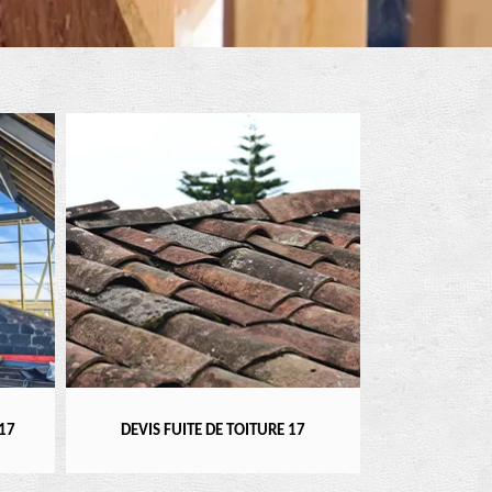
RÉPARATEUR, INSTALLATEUR DE VELUX
 TOITURE 17
POS
17