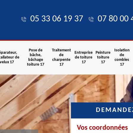
05 33 06 19 37
07 80 00 
Pose de
Traitement
Isolation
éparateur,
Entreprise
Peinture
bâche,
de
de
tallateur de
de toiture
toiture
bâchage
charpente
combles
velux 17
17
17
toiture 17
17
17
DEMANDEZ
Vos coordonnées