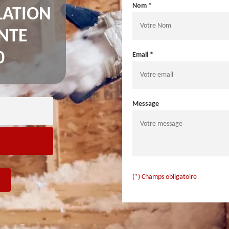
Nom *
LATION
NTE
0
Email *
Message
(*) Champs obligatoire