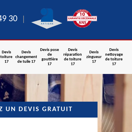
49 30
Devis pose
Devis
Devis
Devis
Devis
Devis
de
réparation
nettoyage
toiture
changement
zingueur
gouttière
de toiture
de toiture
17
de tuile 17
17
17
17
17
 UN DEVIS GRATUIT