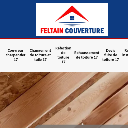
Réfection
Couvreur
Changement
Devis
R
de
Rehaussement
charpentier
de toiture et
fuite de
ins
toiture
de toiture 17
17
tuile 17
toiture 17
17