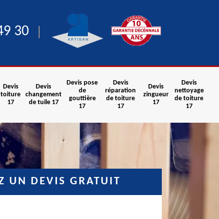
49 30
Devis pose
Devis
Devis
Devis
Devis
Devis
de
réparation
nettoyage
toiture
changement
zingueur
gouttière
de toiture
de toiture
17
de tuile 17
17
17
17
17
 UN DEVIS GRATUIT