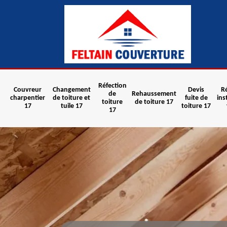
Réfection
Couvreur
Changement
Devis
R
de
Rehaussement
charpentier
de toiture et
fuite de
ins
toiture
de toiture 17
17
tuile 17
toiture 17
17