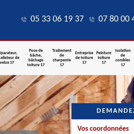
05 33 06 19 37
07 80 00 
Pose de
Traitement
Isolation
éparateur,
Entreprise
Peinture
bâche,
de
de
tallateur de
de toiture
toiture
bâchage
charpente
combles
velux 17
17
17
toiture 17
17
17
DEMANDEZ
Vos coordonnées