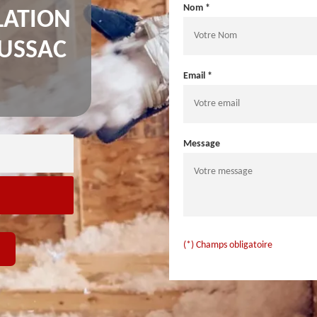
Nom *
LATION
USSAC
Email *
Message
(*) Champs obligatoire