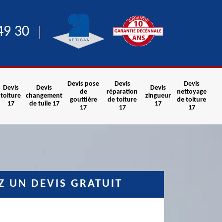
49 30
Devis pose
Devis
Devis
Devis
Devis
Devis
de
réparation
nettoyage
toiture
changement
zingueur
gouttière
de toiture
de toiture
17
de tuile 17
17
17
17
17
 UN DEVIS GRATUIT