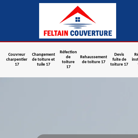
Réfection
Couvreur
Changement
Devis
R
de
Rehaussement
charpentier
de toiture et
fuite de
ins
toiture
de toiture 17
17
tuile 17
toiture 17
17