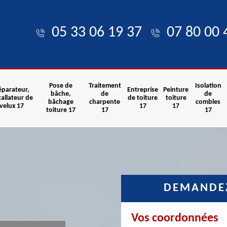
05 33 06 19 37
07 80 00 
Pose de
Traitement
Isolation
éparateur,
Entreprise
Peinture
bâche,
de
de
tallateur de
de toiture
toiture
bâchage
charpente
combles
velux 17
17
17
toiture 17
17
17
DEMANDEZ
Vos coordonnées