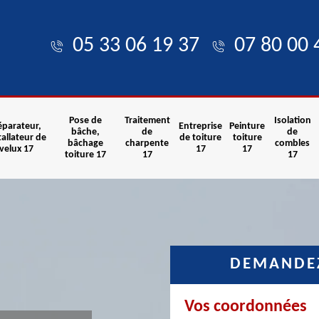
05 33 06 19 37
07 80 00 
Pose de
Traitement
Isolation
éparateur,
Entreprise
Peinture
bâche,
de
de
tallateur de
de toiture
toiture
bâchage
charpente
combles
velux 17
17
17
toiture 17
17
17
DEMANDEZ
Vos coordonnées