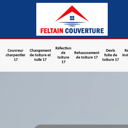
Réfection
Couvreur
Changement
Devis
R
de
Rehaussement
charpentier
de toiture et
fuite de
ins
toiture
de toiture 17
17
tuile 17
toiture 17
17