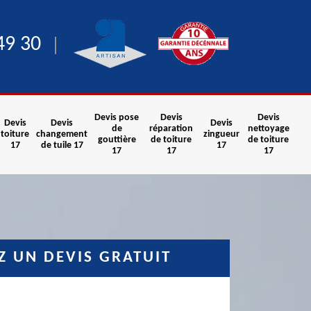
49 30
Devis pose
Devis
Devis
Devis
Devis
Devis
de
réparation
nettoyage
toiture
changement
zingueur
gouttière
de toiture
de toiture
17
de tuile 17
17
17
17
17
 UN DEVIS GRATUIT