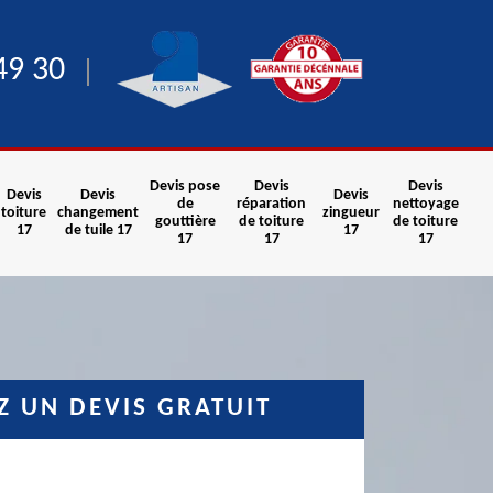
49 30
Devis pose
Devis
Devis
Devis
Devis
Devis
de
réparation
nettoyage
toiture
changement
zingueur
gouttière
de toiture
de toiture
17
de tuile 17
17
17
17
17
 UN DEVIS GRATUIT