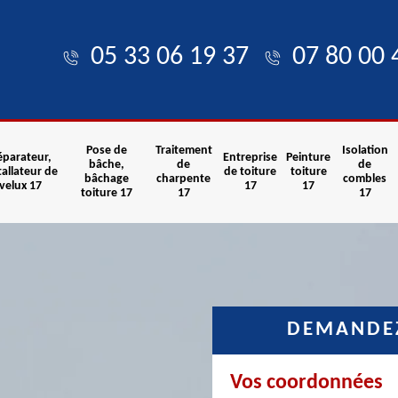
05 33 06 19 37
07 80 00 
Pose de
Traitement
Isolation
éparateur,
Entreprise
Peinture
bâche,
de
de
tallateur de
de toiture
toiture
bâchage
charpente
combles
velux 17
17
17
toiture 17
17
17
DEMANDEZ
Vos coordonnées