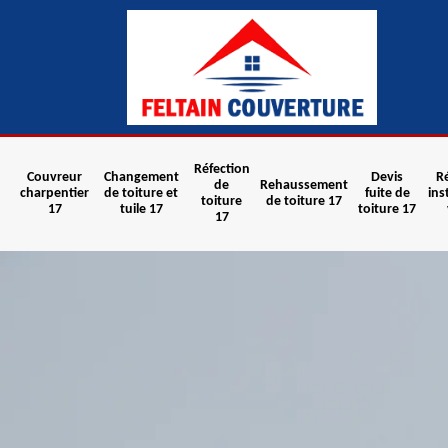
Réfection
Couvreur
Changement
Devis
R
de
Rehaussement
charpentier
de toiture et
fuite de
ins
toiture
de toiture 17
17
tuile 17
toiture 17
17