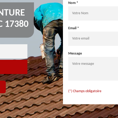
Nom *
INTURE
C 17380
Email *
Message
(*) Champs obligatoire