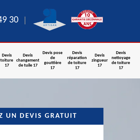
49 30
Devis pose
Devis
Devis
Devis
Devis
Devis
de
réparation
nettoyage
toiture
changement
zingueur
gouttière
de toiture
de toiture
17
de tuile 17
17
17
17
17
 UN DEVIS GRATUIT