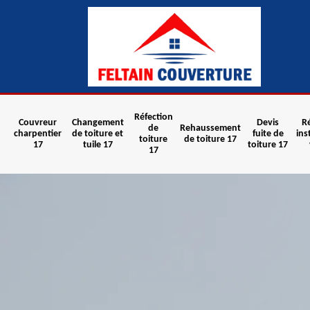
Réfection
Couvreur
Changement
Devis
R
de
Rehaussement
charpentier
de toiture et
fuite de
ins
toiture
de toiture 17
17
tuile 17
toiture 17
17