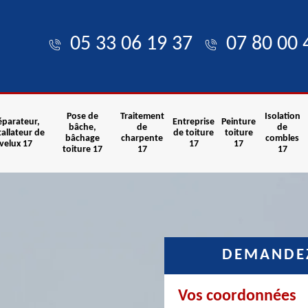
05 33 06 19 37
07 80 00 
Pose de
Traitement
Isolation
éparateur,
Entreprise
Peinture
bâche,
de
de
tallateur de
de toiture
toiture
bâchage
charpente
combles
velux 17
17
17
toiture 17
17
17
DEMANDEZ
Vos coordonnées