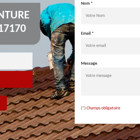
Nom *
INTURE
17170
Email *
Message
(*) Champs obligatoire