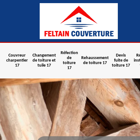
Réfection
Couvreur
Changement
Devis
R
de
Rehaussement
charpentier
de toiture et
fuite de
ins
toiture
de toiture 17
17
tuile 17
toiture 17
17