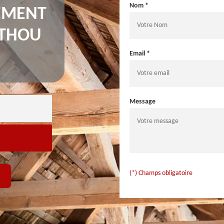
Nom *
TEMENT
 THOU
Email *
Message
(*) Champs obligatoire