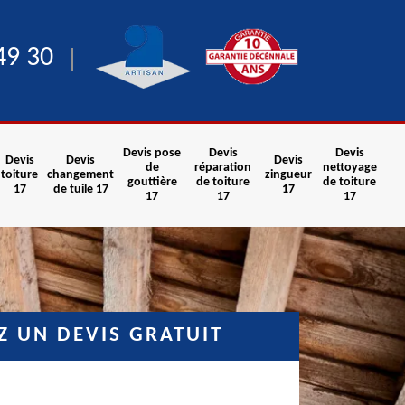
49 30
Devis pose
Devis
Devis
Devis
Devis
Devis
de
réparation
nettoyage
toiture
changement
zingueur
gouttière
de toiture
de toiture
17
de tuile 17
17
17
17
17
 UN DEVIS GRATUIT