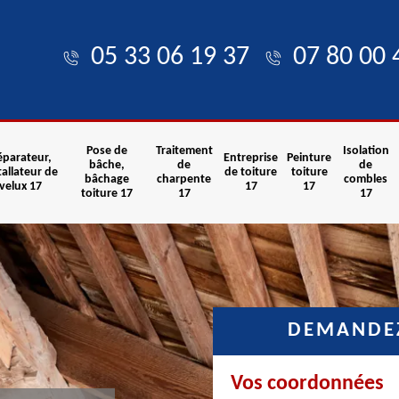
05 33 06 19 37
07 80 00 
Pose de
Traitement
Isolation
éparateur,
Entreprise
Peinture
bâche,
de
de
tallateur de
de toiture
toiture
bâchage
charpente
combles
velux 17
17
17
toiture 17
17
17
DEMANDEZ
Vos coordonnées