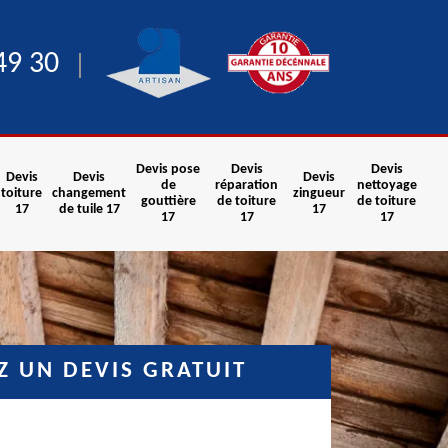
49 30
Devis pose
Devis
Devis
Devis
Devis
Devis
de
réparation
nettoyage
toiture
changement
zingueur
gouttière
de toiture
de toiture
17
de tuile 17
17
17
17
17
 UN DEVIS GRATUIT