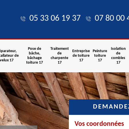
05 33 06 19 37
07 80 00 
Pose de
Traitement
Isolation
éparateur,
Entreprise
Peinture
bâche,
de
de
tallateur de
de toiture
toiture
bâchage
charpente
combles
velux 17
17
17
toiture 17
17
17
DEMANDEZ
Vos coordonnées