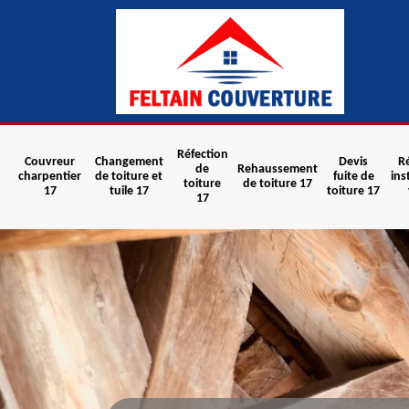
Réfection
Couvreur
Changement
Devis
R
de
Rehaussement
charpentier
de toiture et
fuite de
ins
toiture
de toiture 17
17
tuile 17
toiture 17
17