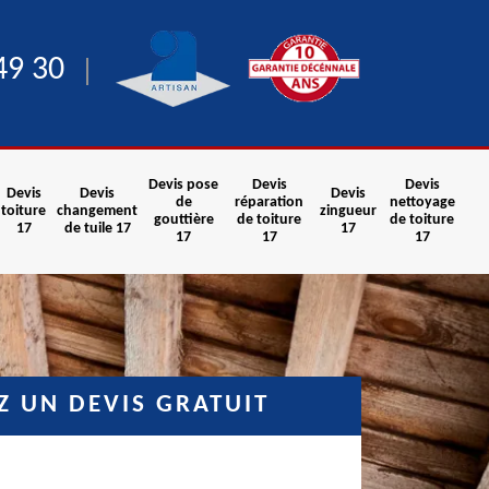
49 30
Devis pose
Devis
Devis
Devis
Devis
Devis
de
réparation
nettoyage
toiture
changement
zingueur
gouttière
de toiture
de toiture
17
de tuile 17
17
17
17
17
 UN DEVIS GRATUIT