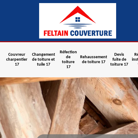
Réfection
Couvreur
Changement
Devis
R
de
Rehaussement
charpentier
de toiture et
fuite de
ins
toiture
de toiture 17
17
tuile 17
toiture 17
17