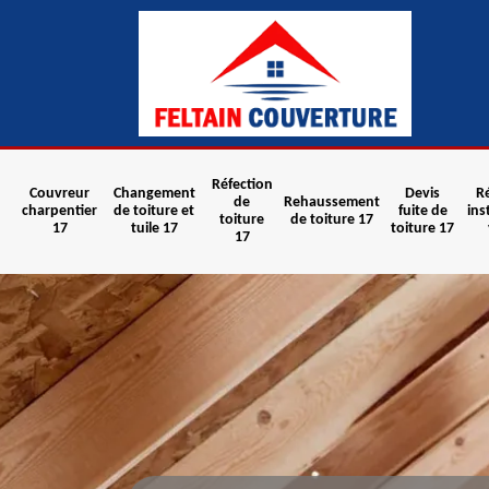
Réfection
Couvreur
Changement
Devis
R
de
Rehaussement
charpentier
de toiture et
fuite de
ins
toiture
de toiture 17
17
tuile 17
toiture 17
17