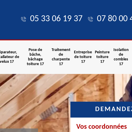
05 33 06 19 37
07 80 00 
Pose de
Traitement
Isolation
éparateur,
Entreprise
Peinture
bâche,
de
de
tallateur de
de toiture
toiture
bâchage
charpente
combles
velux 17
17
17
toiture 17
17
17
DEMANDEZ
Vos coordonnées