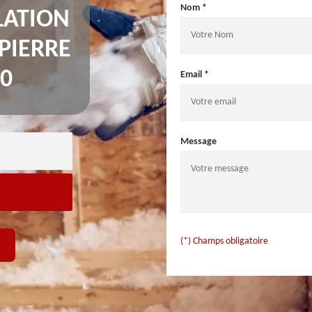
Nom *
LATION
PIERRE
00
Email *
Message
(*) Champs obligatoire